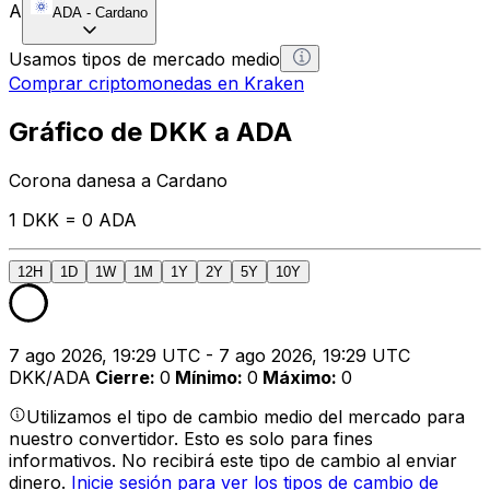
A
ADA
-
Cardano
Usamos tipos de mercado medio
Comprar criptomonedas en Kraken
Gráfico de DKK a ADA
Corona danesa a Cardano
1 DKK = 0 ADA
12H
1D
1W
1M
1Y
2Y
5Y
10Y
7 ago 2026, 19:29 UTC - 7 ago 2026, 19:29 UTC
DKK/ADA
Cierre
:
0
Mínimo
:
0
Máximo
:
0
Utilizamos el tipo de cambio medio del mercado para
nuestro convertidor. Esto es solo para fines
informativos. No recibirá este tipo de cambio al enviar
dinero.
Inicie sesión para ver los tipos de cambio de