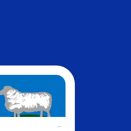
recibirá este tipo de cambio al enviar dinero.
Inicie sesión
El código de la divisa Levas búlgaras es BGN. El símbolo