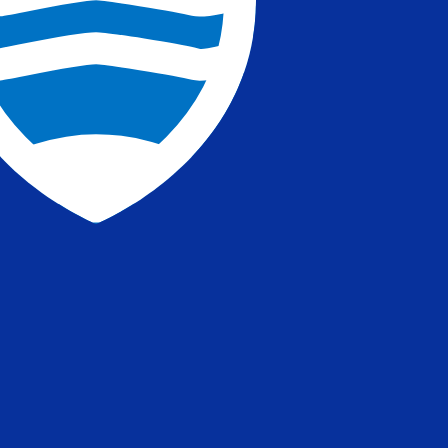
s) más popular es de FKP a USD. El código de la divisa
sas del Banco Central