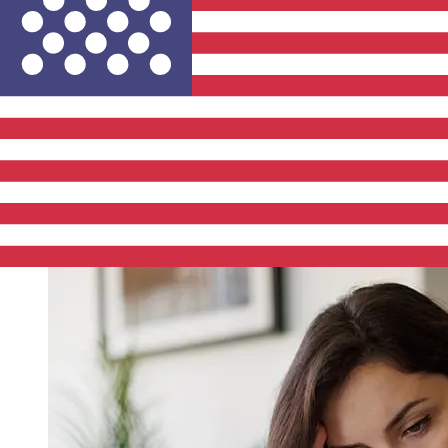
Los tiempos de entrega para transferencias
internacionales con Norddeutsche Landesbank de
Países Miembros del Euro a Estados Unidos varían
según el método de pago y el momento de la
transacción. Normalmente, las transferencias bancarias
internacionales tardan entre 1 y 5 días laborables.
Factores como los festivos bancarios y los controles de
seguridad también pueden afectar la entrega.
Comprueba los tiempos límite de Norddeutsche
Landesbank Girozentralepara evitar retrasos.