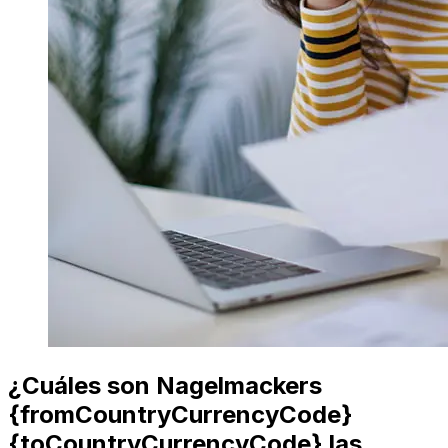
¿Cuáles son Nagelmackers
{fromCountryCurrencyCode}
{toCountryCurrencyCode} las