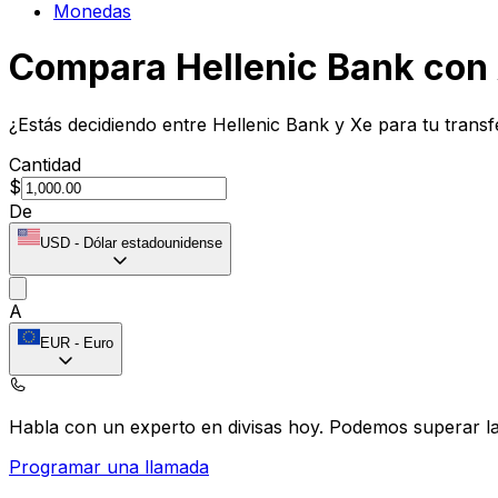
Monedas
Compara Hellenic Bank con
¿Estás decidiendo entre Hellenic Bank y Xe para tu trans
Cantidad
$
De
USD
-
Dólar estadounidense
A
EUR
-
Euro
Habla con un experto en divisas hoy.
Podemos superar las
Programar una llamada