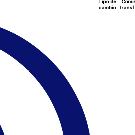
Tipo de
Comis
cambio
transf