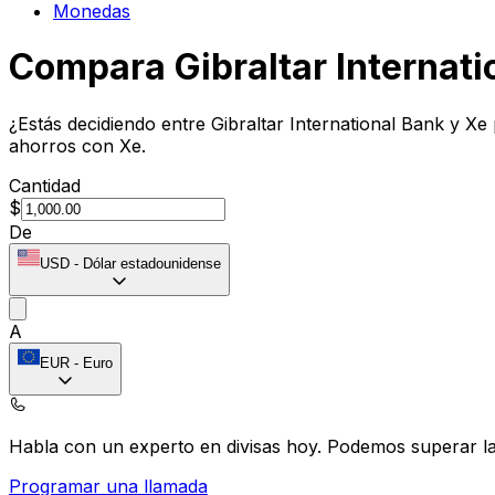
Monedas
Compara Gibraltar Internati
¿Estás decidiendo entre Gibraltar International Bank y Xe
ahorros con Xe.
Cantidad
$
De
USD
-
Dólar estadounidense
A
EUR
-
Euro
Habla con un experto en divisas hoy.
Podemos superar las
Programar una llamada