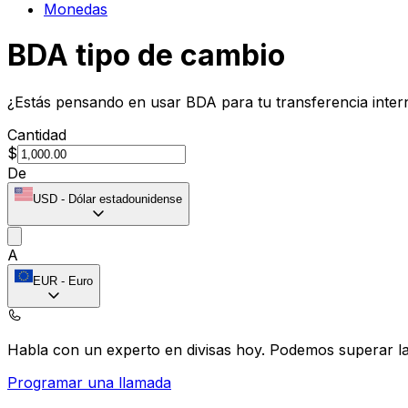
Monedas
BDA tipo de cambio
¿Estás pensando en usar BDA para tu transferencia inter
Cantidad
$
De
USD
-
Dólar estadounidense
A
EUR
-
Euro
Habla con un experto en divisas hoy.
Podemos superar las
Programar una llamada