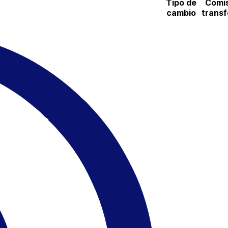
Tipo de
Comis
cambio
transf