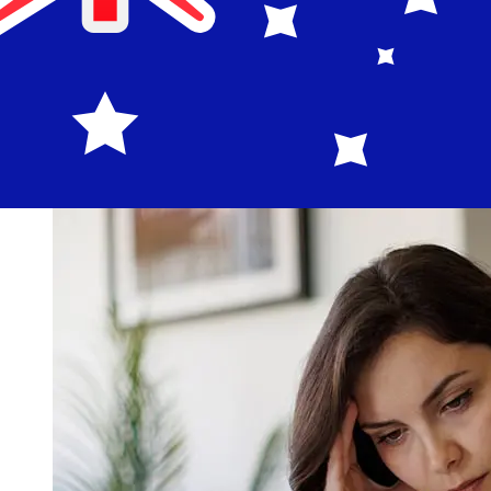
Los tiempos de entrega para transferencias
internacionales con Bank of Estonia de Países Miembros
del Euro a Australia varían según el método de pago y el
momento de la transacción. Normalmente, las
transferencias bancarias internacionales tardan entre 1
y 5 días laborables. Factores como los festivos
bancarios y los controles de seguridad también pueden
afectar la entrega. Comprueba los tiempos límite de Eesti
Pankpara evitar retrasos.