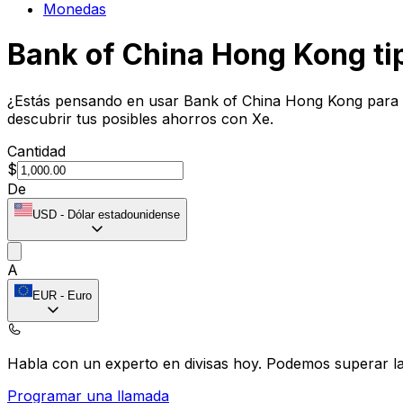
Monedas
Bank of China Hong Kong ti
¿Estás pensando en usar Bank of China Hong Kong para t
descubrir tus posibles ahorros con Xe.
Cantidad
$
De
USD
-
Dólar estadounidense
A
EUR
-
Euro
Habla con un experto en divisas hoy.
Podemos superar las
Programar una llamada