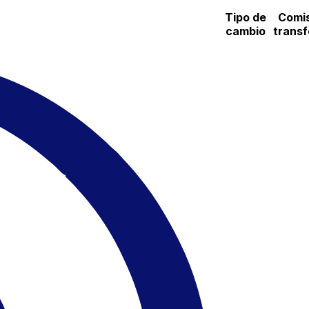
Tipo de
Comis
cambio
transf