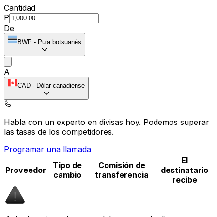
Cantidad
P
De
BWP
-
Pula botsuanés
A
CAD
-
Dólar canadiense
Habla con un experto en divisas hoy.
Podemos superar
las tasas de los competidores.
Programar una llamada
El
Tipo de
Comisión de
Proveedor
destinatario
cambio
transferencia
recibe