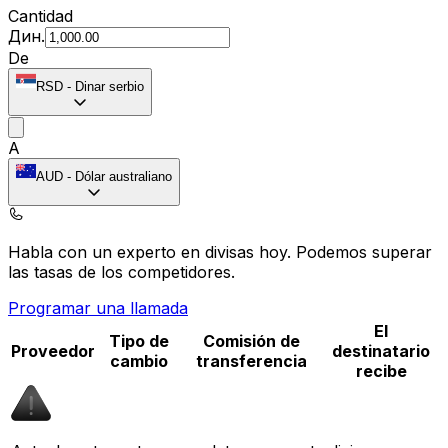
Cantidad
Дин.
De
RSD
-
Dinar serbio
A
AUD
-
Dólar australiano
Habla con un experto en divisas hoy.
Podemos superar
las tasas de los competidores.
Programar una llamada
El
Tipo de
Comisión de
Proveedor
destinatario
cambio
transferencia
recibe