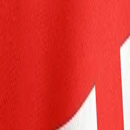
Particulares
Empresa
Plataforma
ES-ES
Iniciar sesión
Registrarse
Centro de ayuda
Obtenga la aplicación
Alternar menú
Home