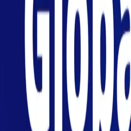
Particulares
Empresa
Plataforma
ES-ES
Iniciar sesión
Registrarse
Centro de ayuda
Obtenga la aplicación
Alternar menú
Home