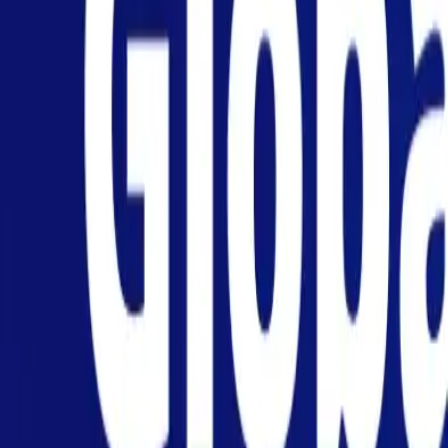
Particulares
Empresa
Plataforma
ES-ES
Iniciar sesión
Registrarse
Centro de ayuda
Obtenga la aplicación
Alternar menú
Home