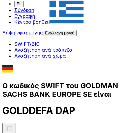
EL
Σύνδεση
Εγγραφή
Κέντρο βοήθειας
Λήψη εφαρμογής
Εναλλαγή μενού
SWIFT/BIC
Αναζήτηση ανά τράπεζα
Αναζήτηση ανά χώρα
Ο κωδικός SWIFT του GOLDMAN
SACHS BANK EUROPE SE είναι
GOLDDEFA DAP