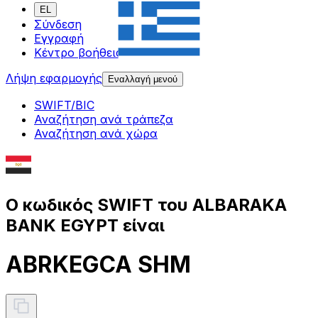
EL
Σύνδεση
Εγγραφή
Κέντρο βοήθειας
Λήψη εφαρμογής
Εναλλαγή μενού
SWIFT/BIC
Αναζήτηση ανά τράπεζα
Αναζήτηση ανά χώρα
Ο κωδικός SWIFT του ALBARAKA
BANK EGYPT είναι
ABRKEGCA SHM