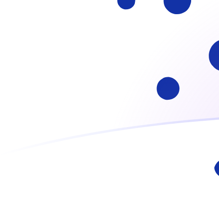
Εγγραφείτε σήμερα
Οι συναλλαγματικές ισοτιμίες ATS 
Μετατρέψτε Σελίνι Αυστρίας σε Cardano
Rate information of ATS/ADA
currency pair
Σελίνι Αυστρίας
ATS
Cardano
ADA
1
ATS
0,420189
ADA
5
ATS
2,10095
ADA
10
ATS
4,20189
ADA
25
ATS
10,5047
ADA
50
ATS
21,0095
ADA
100
ATS
42,0189
ADA
500
ATS
210,095
ADA
1.000
ATS
420,189
ADA