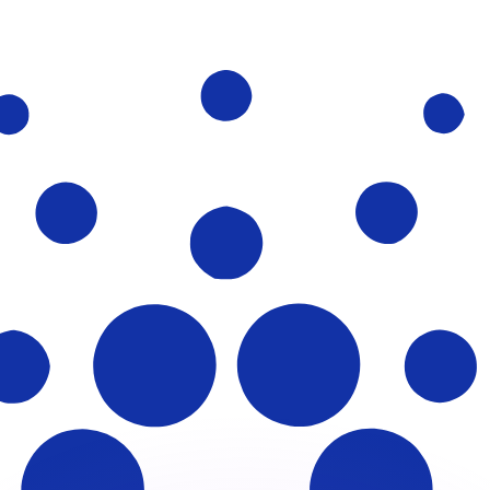
α Ώρα)
 τιμές ανταγωνιστών.
α τον Μετατροπέα μας. Αυτό γίνεται μόνο για ενημερωτ
ε τις τιμές αποστολής
ρικό με το Xe;