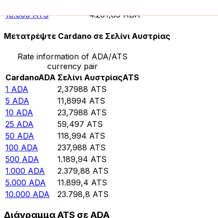
5.000
ATS
2.100,95
ADA
10.000
ATS
4.201,89
ADA
Μετατρέψτε Cardano σε Σελίνι Αυστρίας
Rate information of ADA/ATS
currency pair
Cardano
ADA
Σελίνι Αυστρίας
ATS
1
ADA
2,37988
ATS
5
ADA
11,8994
ATS
10
ADA
23,7988
ATS
25
ADA
59,497
ATS
50
ADA
118,994
ATS
100
ADA
237,988
ATS
500
ADA
1.189,94
ATS
1.000
ADA
2.379,88
ATS
5.000
ADA
11.899,4
ATS
10.000
ADA
23.798,8
ATS
Διάγραμμα ATS σε ADA