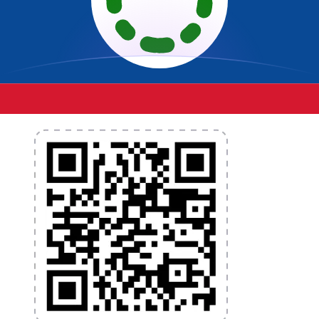
Η εφαρμογή Xe διαθέτει όλα όσα χρειάζεστε για
παγκόσμιες μεταφορές χρημάτων και διαχείριση
συναλλάγματος. Μετατρέψτε νομίσματα, ρυθμίστε
ειδοποιήσεις ισοτιμιών και μεταφέρετε χρήματα στο
εξωτερικό χωρίς κρυφές χρεώσεις. Κάντε λήψη
σήμερα!