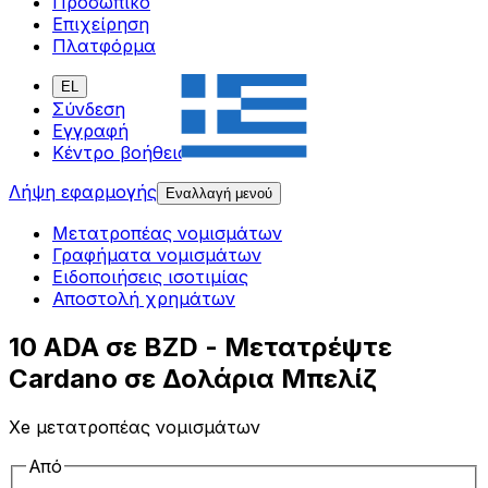
Προσωπικό
Επιχείρηση
Πλατφόρμα
EL
Σύνδεση
Εγγραφή
Κέντρο βοήθειας
Λήψη εφαρμογής
Εναλλαγή μενού
Μετατροπέας νομισμάτων
Γραφήματα νομισμάτων
Ειδοποιήσεις ισοτιμίας
Αποστολή χρημάτων
10 ADA σε BZD - Μετατρέψτε
Cardano σε Δολάρια Μπελίζ
Xe μετατροπέας νομισμάτων
Από