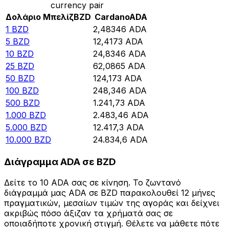
currency pair
Δολάριο Μπελίζ
BZD
Cardano
ADA
1
BZD
2,48346
ADA
5
BZD
12,4173
ADA
10
BZD
24,8346
ADA
25
BZD
62,0865
ADA
50
BZD
124,173
ADA
100
BZD
248,346
ADA
500
BZD
1.241,73
ADA
1.000
BZD
2.483,46
ADA
5.000
BZD
12.417,3
ADA
10.000
BZD
24.834,6
ADA
Διάγραμμα ADA σε BZD
Δείτε το 10 ADA σας σε κίνηση. Το ζωντανό
διάγραμμά μας ADA σε BZD παρακολουθεί 12 μήνες
πραγματικών, μεσαίων τιμών της αγοράς και δείχνει
ακριβώς πόσο άξιζαν τα χρήματά σας σε
οποιαδήποτε χρονική στιγμή. Θέλετε να μάθετε πότε