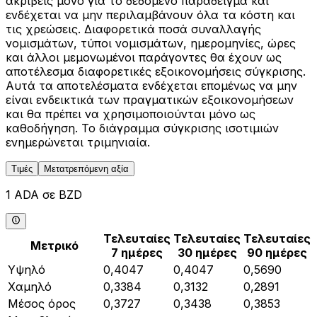
ακριβείς μόνο για το δεδομένο παράδειγμα και
ενδέχεται να μην περιλαμβάνουν όλα τα κόστη και
τις χρεώσεις. Διαφορετικά ποσά συναλλαγής
νομισμάτων, τύποι νομισμάτων, ημερομηνίες, ώρες
και άλλοι μεμονωμένοι παράγοντες θα έχουν ως
αποτέλεσμα διαφορετικές εξοικονομήσεις σύγκρισης.
Αυτά τα αποτελέσματα ενδέχεται επομένως να μην
είναι ενδεικτικά των πραγματικών εξοικονομήσεων
και θα πρέπει να χρησιμοποιούνται μόνο ως
καθοδήγηση. Το διάγραμμα σύγκρισης ισοτιμιών
ενημερώνεται τριμηνιαία.
Τιμές
Μετατρεπόμενη αξία
1 ADA σε BZD
Τελευταίες
Τελευταίες
Τελευταίες
Μετρικό
7 ημέρες
30 ημέρες
90 ημέρες
Υψηλό
0,4047
0,4047
0,5690
Χαμηλό
0,3384
0,3132
0,2891
Μέσος όρος
0,3727
0,3438
0,3853