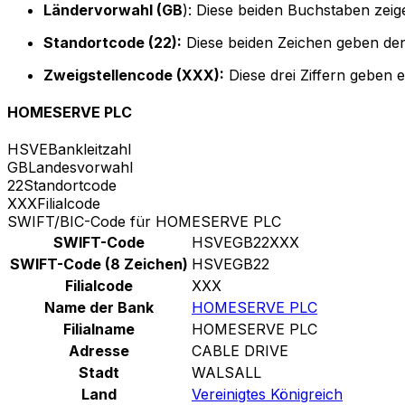
Ländervorwahl (GB
): Diese beiden Buchstaben zeige
Standortcode (22):
Diese beiden Zeichen geben den
Zweigstellencode (XXX):
Diese drei Ziffern geben 
HOMESERVE PLC
HSVE
Bankleitzahl
GB
Landesvorwahl
22
Standortcode
XXX
Filialcode
SWIFT/BIC-Code für HOMESERVE PLC
SWIFT-Code
HSVEGB22XXX
SWIFT-Code (8 Zeichen)
HSVEGB22
Filialcode
XXX
Name der Bank
HOMESERVE PLC
Filialname
HOMESERVE PLC
Adresse
CABLE DRIVE
Stadt
WALSALL
Land
Vereinigtes Königreich