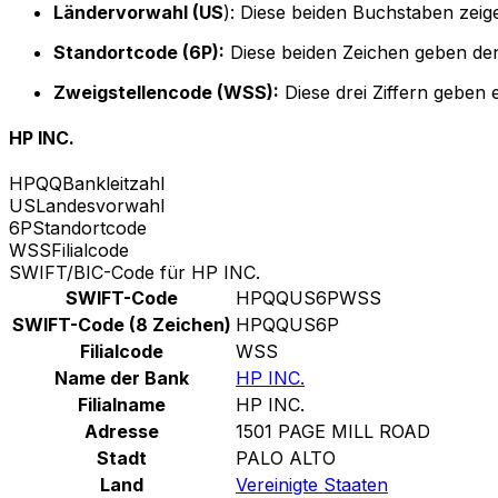
Ländervorwahl (US
): Diese beiden Buchstaben zeige
Standortcode (6P):
Diese beiden Zeichen geben den
Zweigstellencode (WSS):
Diese drei Ziffern geben 
HP INC.
HPQQ
Bankleitzahl
US
Landesvorwahl
6P
Standortcode
WSS
Filialcode
SWIFT/BIC-Code für HP INC.
SWIFT-Code
HPQQUS6PWSS
SWIFT-Code (8 Zeichen)
HPQQUS6P
Filialcode
WSS
Name der Bank
HP INC.
Filialname
HP INC.
Adresse
1501 PAGE MILL ROAD
Stadt
PALO ALTO
Land
Vereinigte Staaten