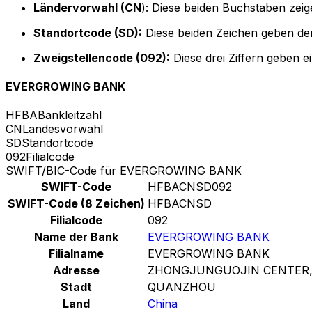
Ländervorwahl (CN
): Diese beiden Buchstaben zeig
Standortcode (SD):
Diese beiden Zeichen geben den
Zweigstellencode (092):
Diese drei Ziffern geben e
EVERGROWING BANK
HFBA
Bankleitzahl
CN
Landesvorwahl
SD
Standortcode
092
Filialcode
SWIFT/BIC-Code für EVERGROWING BANK
SWIFT-Code
HFBACNSD092
SWIFT-Code (8 Zeichen)
HFBACNSD
Filialcode
092
Name der Bank
EVERGROWING BANK
Filialname
EVERGROWING BANK
Adresse
ZHONGJUNGUOJIN CENTER,
Stadt
QUANZHOU
Land
China