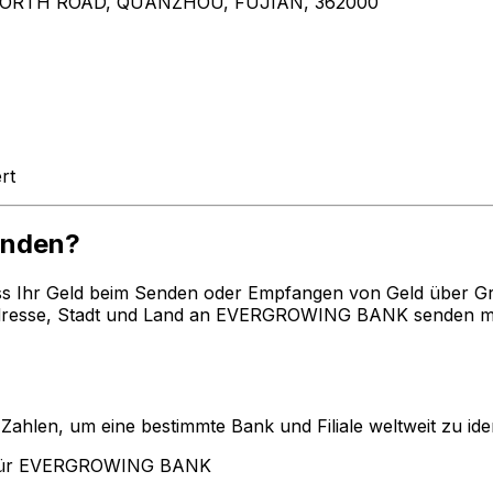
ORTH ROAD, QUANZHOU, FUJIAN, 362000
rt
enden?
ss Ihr Geld beim Senden oder Empfangen von Geld über G
resse, Stadt und Land an EVERGROWING BANK senden möch
len, um eine bestimmte Bank und Filiale weltweit zu ident
 für EVERGROWING BANK