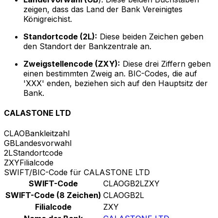
zeigen, dass das Land der Bank Vereinigtes
Königreichist.
Standortcode (2L):
Diese beiden Zeichen geben
den Standort der Bankzentrale an.
Zweigstellencode (ZXY):
Diese drei Ziffern geben
einen bestimmten Zweig an. BIC-Codes, die auf
'XXX' enden, beziehen sich auf den Hauptsitz der
Bank.
CALASTONE LTD
CLAO
Bankleitzahl
GB
Landesvorwahl
2L
Standortcode
ZXY
Filialcode
SWIFT/BIC-Code für CALASTONE LTD
SWIFT-Code
CLAOGB2LZXY
SWIFT-Code (8 Zeichen)
CLAOGB2L
Filialcode
ZXY