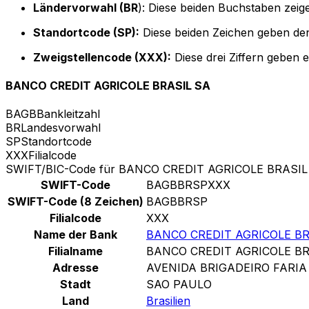
Ländervorwahl (BR
): Diese beiden Buchstaben zeige
Standortcode (SP):
Diese beiden Zeichen geben den
Zweigstellencode (XXX):
Diese drei Ziffern geben 
BANCO CREDIT AGRICOLE BRASIL SA
BAGB
Bankleitzahl
BR
Landesvorwahl
SP
Standortcode
XXX
Filialcode
SWIFT/BIC-Code für BANCO CREDIT AGRICOLE BRASIL
SWIFT-Code
BAGBBRSPXXX
SWIFT-Code (8 Zeichen)
BAGBBRSP
Filialcode
XXX
Name der Bank
BANCO CREDIT AGRICOLE BR
Filialname
BANCO CREDIT AGRICOLE BR
Adresse
AVENIDA BRIGADEIRO FARIA 
Stadt
SAO PAULO
Land
Brasilien