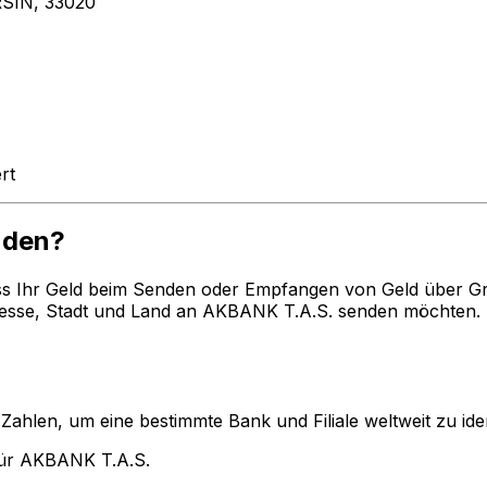
SIN, 33020
rt
nden?
ss Ihr Geld beim Senden oder Empfangen von Geld über G
sse, Stadt und Land an AKBANK T.A.S. senden möchten. B
len, um eine bestimmte Bank und Filiale weltweit zu ident
für AKBANK T.A.S.