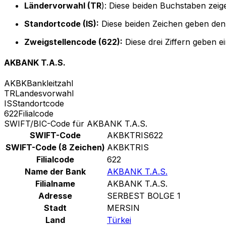
Ländervorwahl (TR
): Diese beiden Buchstaben zeig
Standortcode (IS):
Diese beiden Zeichen geben den 
Zweigstellencode (622):
Diese drei Ziffern geben e
AKBANK T.A.S.
AKBK
Bankleitzahl
TR
Landesvorwahl
IS
Standortcode
622
Filialcode
SWIFT/BIC-Code für AKBANK T.A.S.
SWIFT-Code
AKBKTRIS622
SWIFT-Code (8 Zeichen)
AKBKTRIS
Filialcode
622
Name der Bank
AKBANK T.A.S.
Filialname
AKBANK T.A.S.
Adresse
SERBEST BOLGE 1
Stadt
MERSIN
Land
Türkei