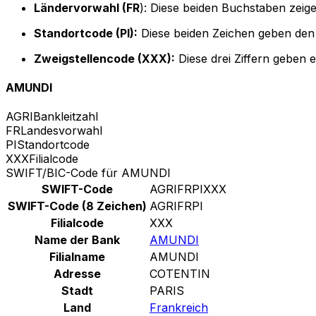
Ländervorwahl (FR
): Diese beiden Buchstaben zeige
Standortcode (PI):
Diese beiden Zeichen geben den 
Zweigstellencode (XXX):
Diese drei Ziffern geben 
AMUNDI
AGRI
Bankleitzahl
FR
Landesvorwahl
PI
Standortcode
XXX
Filialcode
SWIFT/BIC-Code für AMUNDI
SWIFT-Code
AGRIFRPIXXX
SWIFT-Code (8 Zeichen)
AGRIFRPI
Filialcode
XXX
Name der Bank
AMUNDI
Filialname
AMUNDI
Adresse
COTENTIN
Stadt
PARIS
Land
Frankreich