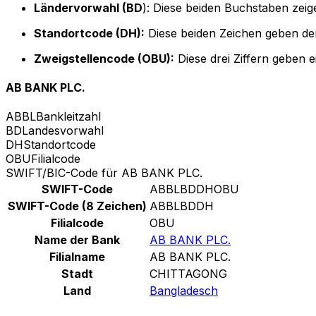
Ländervorwahl (BD
): Diese beiden Buchstaben zeig
Standortcode (DH):
Diese beiden Zeichen geben den
Zweigstellencode (OBU):
Diese drei Ziffern geben 
AB BANK PLC.
ABBL
Bankleitzahl
BD
Landesvorwahl
DH
Standortcode
OBU
Filialcode
SWIFT/BIC-Code für AB BANK PLC.
SWIFT-Code
ABBLBDDHOBU
SWIFT-Code (8 Zeichen)
ABBLBDDH
Filialcode
OBU
Name der Bank
AB BANK PLC.
Filialname
AB BANK PLC.
Stadt
CHITTAGONG
Land
Bangladesch