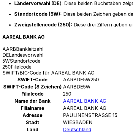
Ländervorwahl (DE
): Diese beiden Buchstaben zeig
Standortcode (5W):
Diese beiden Zeichen geben de
Zweigstellencode (250):
Diese drei Ziffern geben e
AAREAL BANK AG
AARB
Bankleitzahl
DE
Landesvorwahl
5W
Standortcode
250
Filialcode
SWIFT/BIC-Code für AAREAL BANK AG
SWIFT-Code
AARBDE5W250
SWIFT-Code (8 Zeichen)
AARBDE5W
Filialcode
250
Name der Bank
AAREAL BANK AG
Filialname
AAREAL BANK AG
Adresse
PAULINENSTRASSE 15
Stadt
WIESBADEN
Land
Deutschland