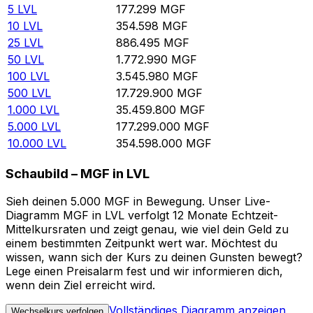
5
LVL
177.299
MGF
10
LVL
354.598
MGF
25
LVL
886.495
MGF
50
LVL
1.772.990
MGF
100
LVL
3.545.980
MGF
500
LVL
17.729.900
MGF
1.000
LVL
35.459.800
MGF
5.000
LVL
177.299.000
MGF
10.000
LVL
354.598.000
MGF
Schaubild – MGF in LVL
Sieh deinen 5.000 MGF in Bewegung. Unser Live-
Diagramm MGF in LVL verfolgt 12 Monate Echtzeit-
Mittelkursraten und zeigt genau, wie viel dein Geld zu
einem bestimmten Zeitpunkt wert war. Möchtest du
wissen, wann sich der Kurs zu deinen Gunsten bewegt?
Lege einen Preisalarm fest und wir informieren dich,
wenn dein Ziel erreicht wird.
Vollständiges Diagramm anzeigen
Wechselkurs verfolgen