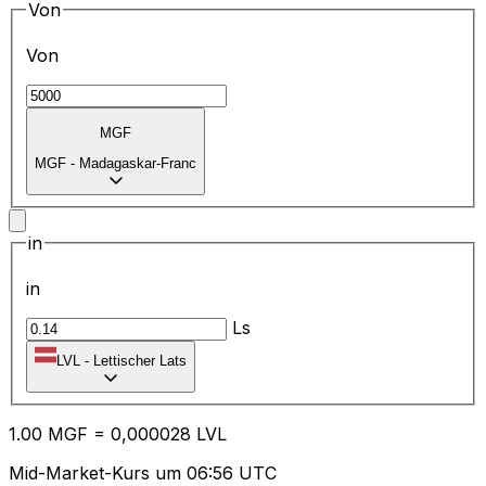
Von
Von
MGF
MGF
-
Madagaskar-Franc
in
in
Ls
LVL
-
Lettischer Lats
1.00
MGF
=
0,
000028
LVL
Mid-Market-Kurs um 06:56 UTC