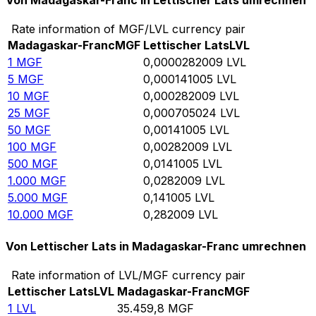
Von Madagaskar-Franc in Lettischer Lats umrechnen
Rate information of MGF/LVL currency pair
Madagaskar-Franc
MGF
Lettischer Lats
LVL
1
MGF
0,0000282009
LVL
5
MGF
0,000141005
LVL
10
MGF
0,000282009
LVL
25
MGF
0,000705024
LVL
50
MGF
0,00141005
LVL
100
MGF
0,00282009
LVL
500
MGF
0,0141005
LVL
1.000
MGF
0,0282009
LVL
5.000
MGF
0,141005
LVL
10.000
MGF
0,282009
LVL
Von Lettischer Lats in Madagaskar-Franc umrechnen
Rate information of LVL/MGF currency pair
Lettischer Lats
LVL
Madagaskar-Franc
MGF
1
LVL
35.459,8
MGF