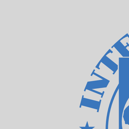
XDR
-
Sonderziehungsrechte
1.00
AED
=
0,
199388
XDR
Mid-Market-Kurs um 16:53 UTC
Sprechen Sie noch heute mit einem Währungsexperten.
Termin für ein Gespräch vereinbaren
Wir verwenden den Mittelkurs für unseren Umrechner. D
Wusstest du, dass du mit Xe Geld ins Ausland schicken k
Melde dich noch heute an