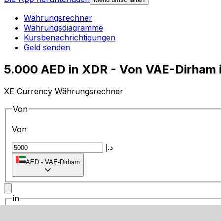
Währungsrechner
Währungsdiagramme
Kursbenachrichtigungen
Geld senden
5.000 AED in XDR - Von VAE-Dirham
XE Currency Währungsrechner
Von
Von
د.إ
AED
-
VAE-Dirham
in
in