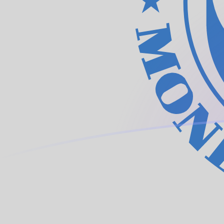
AED zu XDR heutige Wechselkurse
Von VAE-Dirham in Sonderziehungsrechte umrechnen
Rate information of AED/XDR currency pair
VAE-Dirham
AED
Sonderziehungsrechte
XDR
1
AED
0,199389
XDR
5
AED
0,996943
XDR
10
AED
1,99389
XDR
25
AED
4,98471
XDR
50
AED
9,96943
XDR
100
AED
19,9389
XDR
500
AED
99,6943
XDR
1.000
AED
199,389
XDR
5.000
AED
996,943
XDR
10.000
AED
1.993,89
XDR
Von Sonderziehungsrechte in VAE-Dirham umrechnen