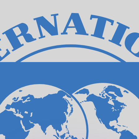
Wir schlagen Konkurrenzkurse.
ies dient nur zu Informationszwecken. Diesen Kurs erhalt
annst?