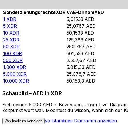
Rate information of XDR/AED currency pair
Sonderziehungsrechte
XDR
VAE-Dirham
AED
1
XDR
5,01533
AED
5
XDR
25,0767
AED
10
XDR
50,1533
AED
25
XDR
125,383
AED
50
XDR
250,767
AED
100
XDR
501,533
AED
500
XDR
2.507,67
AED
1.000
XDR
5.015,33
AED
5.000
XDR
25.076,7
AED
10.000
XDR
50.153,3
AED
Schaubild – AED in XDR
Sieh deinen 5.000 AED in Bewegung. Unser Live-Diagramm 
Zeitpunkt wert war. Möchtest du wissen, wann sich der Ku
Vollständiges Diagramm anzeigen
Wechselkurs verfolgen