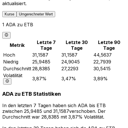
aktualisiert.
Kurse
Umgerechneter Wert
1 ADA zu ETB
Letzte 7
Letzte 30
Letzte 90
Metrik
Tage
Tage
Tage
Hoch
31,1587
31,1587
44,5637
Niedrig
25,9485
24,9045
22,7939
Durchschnitt
28,8385
27,2293
30,5415
Volatilität
3,87%
3,47%
3,89%
ADA zu ETB Statistiken
In den letzten 7 Tagen haben sich ADA bis ETB
zwischen 25,9485 und 31,1587verschoben. Der
Durchschnitt war 28,8385 mit 3,87% Volatilität.