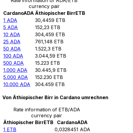
Rate information of ADA/ETB
currency pair
Cardano
ADA
Äthiopischer Birr
ETB
1
ADA
30,4459
ETB
5
ADA
152,23
ETB
10
ADA
304,459
ETB
25
ADA
761,148
ETB
50
ADA
1.522,3
ETB
100
ADA
3.044,59
ETB
500
ADA
15.223
ETB
1.000
ADA
30.445,9
ETB
5.000
ADA
152.230
ETB
10.000
ADA
304.459
ETB
Von Äthiopischer Birr in Cardano umrechnen
Rate information of ETB/ADA
currency pair
Äthiopischer Birr
ETB
Cardano
ADA
1
ETB
0,0328451
ADA