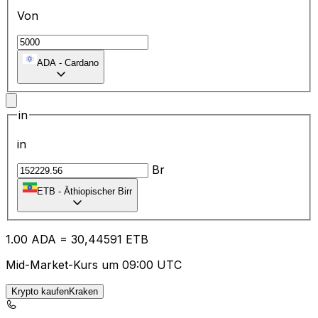
Von
ADA
-
Cardano
in
in
Br
ETB
-
Äthiopischer Birr
1.00
ADA
=
30
,44591
ETB
Mid-Market-Kurs um 09:00 UTC
Krypto kaufenKraken