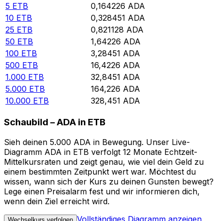
5
ETB
0,164226
ADA
10
ETB
0,328451
ADA
25
ETB
0,821128
ADA
50
ETB
1,64226
ADA
100
ETB
3,28451
ADA
500
ETB
16,4226
ADA
1.000
ETB
32,8451
ADA
5.000
ETB
164,226
ADA
10.000
ETB
328,451
ADA
Schaubild – ADA in ETB
Sieh deinen 5.000 ADA in Bewegung. Unser Live-
Diagramm ADA in ETB verfolgt 12 Monate Echtzeit-
Mittelkursraten und zeigt genau, wie viel dein Geld zu
einem bestimmten Zeitpunkt wert war. Möchtest du
wissen, wann sich der Kurs zu deinen Gunsten bewegt?
Lege einen Preisalarm fest und wir informieren dich,
wenn dein Ziel erreicht wird.
Vollständiges Diagramm anzeigen
Wechselkurs verfolgen