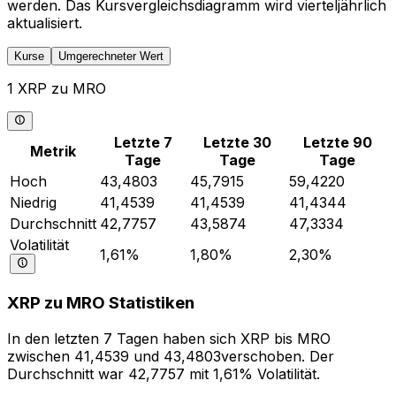
werden. Das Kursvergleichsdiagramm wird vierteljährlich
aktualisiert.
Kurse
Umgerechneter Wert
1 XRP zu MRO
Letzte 7
Letzte 30
Letzte 90
Metrik
Tage
Tage
Tage
Hoch
43,4803
45,7915
59,4220
Niedrig
41,4539
41,4539
41,4344
Durchschnitt
42,7757
43,5874
47,3334
Volatilität
1,61%
1,80%
2,30%
XRP zu MRO Statistiken
In den letzten 7 Tagen haben sich XRP bis MRO
zwischen 41,4539 und 43,4803verschoben. Der
Durchschnitt war 42,7757 mit 1,61% Volatilität.