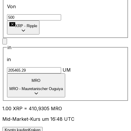
Von
XRP
-
Ripple
in
in
UM
MRO
MRO
-
Mauretanischer Ouguiya
1.00
XRP
=
41
0,9305
MRO
Mid-Market-Kurs um 16:48 UTC
Krypto kaufenKraken