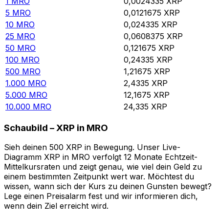
1
MRO
0,0024335
XRP
5
MRO
0,0121675
XRP
10
MRO
0,024335
XRP
25
MRO
0,0608375
XRP
50
MRO
0,121675
XRP
100
MRO
0,24335
XRP
500
MRO
1,21675
XRP
1.000
MRO
2,4335
XRP
5.000
MRO
12,1675
XRP
10.000
MRO
24,335
XRP
Schaubild – XRP in MRO
Sieh deinen 500 XRP in Bewegung. Unser Live-
Diagramm XRP in MRO verfolgt 12 Monate Echtzeit-
Mittelkursraten und zeigt genau, wie viel dein Geld zu
einem bestimmten Zeitpunkt wert war. Möchtest du
wissen, wann sich der Kurs zu deinen Gunsten bewegt?
Lege einen Preisalarm fest und wir informieren dich,
wenn dein Ziel erreicht wird.