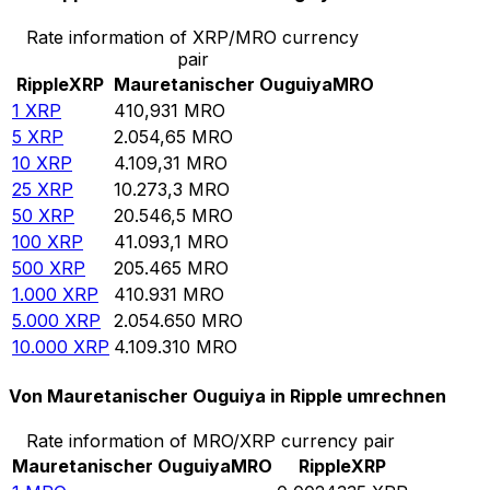
Rate information of XRP/MRO currency
pair
Ripple
XRP
Mauretanischer Ouguiya
MRO
1
XRP
410,931
MRO
5
XRP
2.054,65
MRO
10
XRP
4.109,31
MRO
25
XRP
10.273,3
MRO
50
XRP
20.546,5
MRO
100
XRP
41.093,1
MRO
500
XRP
205.465
MRO
1.000
XRP
410.931
MRO
5.000
XRP
2.054.650
MRO
10.000
XRP
4.109.310
MRO
Von Mauretanischer Ouguiya in Ripple umrechnen
Rate information of MRO/XRP currency pair
Mauretanischer Ouguiya
MRO
Ripple
XRP