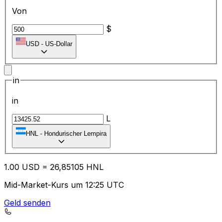
Von
$
USD
-
US-Dollar
in
in
L
HNL
-
Hondurischer Lempira
1.00
USD
=
26
,85105
HNL
Mid-Market-Kurs um 12:25 UTC
Geld senden