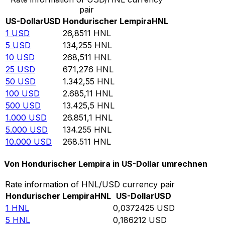
pair
US-Dollar
USD
Hondurischer Lempira
HNL
1
USD
26,8511
HNL
5
USD
134,255
HNL
10
USD
268,511
HNL
25
USD
671,276
HNL
50
USD
1.342,55
HNL
100
USD
2.685,11
HNL
500
USD
13.425,5
HNL
1.000
USD
26.851,1
HNL
5.000
USD
134.255
HNL
10.000
USD
268.511
HNL
Von Hondurischer Lempira in US-Dollar umrechnen
Rate information of HNL/USD currency pair
Hondurischer Lempira
HNL
US-Dollar
USD
1
HNL
0,0372425
USD
5
HNL
0,186212
USD