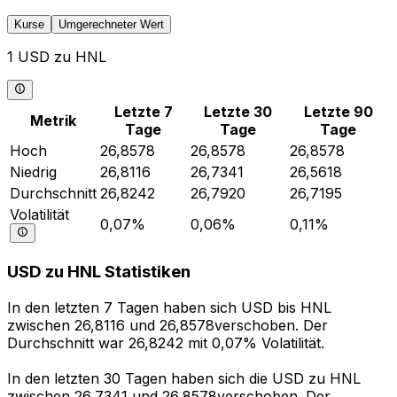
Kurse
Umgerechneter Wert
1 USD zu HNL
Letzte 7
Letzte 30
Letzte 90
Metrik
Tage
Tage
Tage
Hoch
26,8578
26,8578
26,8578
Niedrig
26,8116
26,7341
26,5618
Durchschnitt
26,8242
26,7920
26,7195
Volatilität
0,07%
0,06%
0,11%
USD zu HNL Statistiken
In den letzten 7 Tagen haben sich USD bis HNL
zwischen 26,8116 und 26,8578verschoben. Der
Durchschnitt war 26,8242 mit 0,07% Volatilität.
In den letzten 30 Tagen haben sich die USD zu HNL
zwischen 26,7341 und 26,8578verschoben. Der