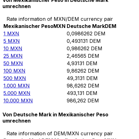
Von Mexikanischer Peso in Deutsche Mark
umrechnen
Rate information of MXN/DEM currency pair
Mexikanischer Peso
MXN
Deutsche Mark
DEM
1
MXN
0,0986262
DEM
5
MXN
0,493131
DEM
10
MXN
0,986262
DEM
25
MXN
2,46565
DEM
50
MXN
4,93131
DEM
100
MXN
9,86262
DEM
500
MXN
49,3131
DEM
1.000
MXN
98,6262
DEM
5.000
MXN
493,131
DEM
10.000
MXN
986,262
DEM
Von Deutsche Mark in Mexikanischer Peso
umrechnen
Rate information of DEM/MXN currency pair