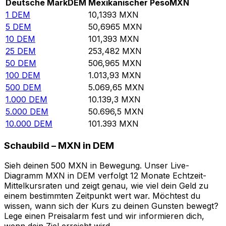
Deutsche Mark
DEM
Mexikanischer Peso
MXN
1
DEM
10,1393
MXN
5
DEM
50,6965
MXN
10
DEM
101,393
MXN
25
DEM
253,482
MXN
50
DEM
506,965
MXN
100
DEM
1.013,93
MXN
500
DEM
5.069,65
MXN
1.000
DEM
10.139,3
MXN
5.000
DEM
50.696,5
MXN
10.000
DEM
101.393
MXN
Schaubild – MXN in DEM
Sieh deinen 500 MXN in Bewegung. Unser Live-
Diagramm MXN in DEM verfolgt 12 Monate Echtzeit-
Mittelkursraten und zeigt genau, wie viel dein Geld zu
einem bestimmten Zeitpunkt wert war. Möchtest du
wissen, wann sich der Kurs zu deinen Gunsten bewegt?
Lege einen Preisalarm fest und wir informieren dich,