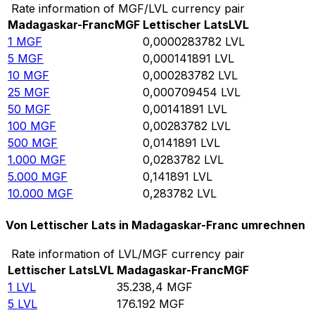
Rate information of MGF/LVL currency pair
Madagaskar-Franc
MGF
Lettischer Lats
LVL
1
MGF
0,0000283782
LVL
5
MGF
0,000141891
LVL
10
MGF
0,000283782
LVL
25
MGF
0,000709454
LVL
50
MGF
0,00141891
LVL
100
MGF
0,00283782
LVL
500
MGF
0,0141891
LVL
1.000
MGF
0,0283782
LVL
5.000
MGF
0,141891
LVL
10.000
MGF
0,283782
LVL
Von Lettischer Lats in Madagaskar-Franc umrechnen
Rate information of LVL/MGF currency pair
Lettischer Lats
LVL
Madagaskar-Franc
MGF
1
LVL
35.238,4
MGF
5
LVL
176.192
MGF