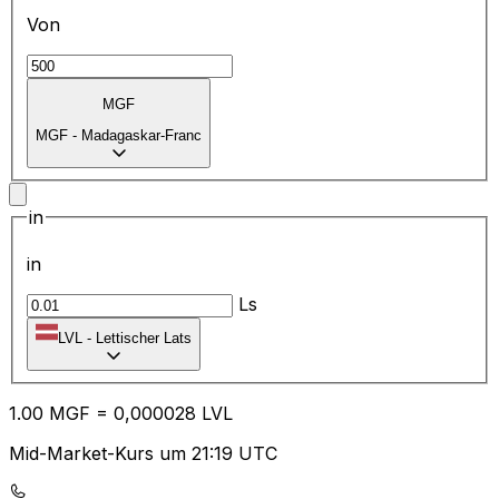
Von
MGF
MGF
-
Madagaskar-Franc
in
in
Ls
LVL
-
Lettischer Lats
1.00
MGF
=
0,
000028
LVL
Mid-Market-Kurs um 21:19 UTC