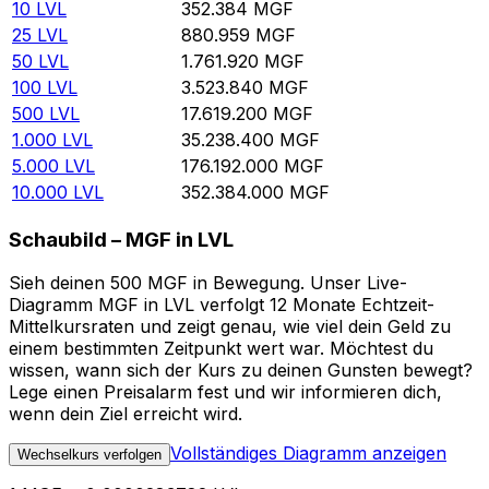
10
LVL
352.384
MGF
25
LVL
880.959
MGF
50
LVL
1.761.920
MGF
100
LVL
3.523.840
MGF
500
LVL
17.619.200
MGF
1.000
LVL
35.238.400
MGF
5.000
LVL
176.192.000
MGF
10.000
LVL
352.384.000
MGF
Schaubild – MGF in LVL
Sieh deinen 500 MGF in Bewegung. Unser Live-
Diagramm MGF in LVL verfolgt 12 Monate Echtzeit-
Mittelkursraten und zeigt genau, wie viel dein Geld zu
einem bestimmten Zeitpunkt wert war. Möchtest du
wissen, wann sich der Kurs zu deinen Gunsten bewegt?
Lege einen Preisalarm fest und wir informieren dich,
wenn dein Ziel erreicht wird.
Vollständiges Diagramm anzeigen
Wechselkurs verfolgen