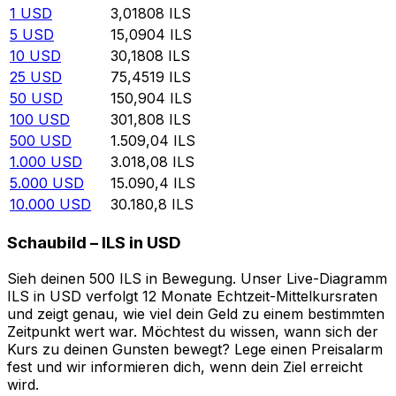
1
USD
3,01808
ILS
5
USD
15,0904
ILS
10
USD
30,1808
ILS
25
USD
75,4519
ILS
50
USD
150,904
ILS
100
USD
301,808
ILS
500
USD
1.509,04
ILS
1.000
USD
3.018,08
ILS
5.000
USD
15.090,4
ILS
10.000
USD
30.180,8
ILS
Schaubild – ILS in USD
Sieh deinen 500 ILS in Bewegung. Unser Live-Diagramm
ILS in USD verfolgt 12 Monate Echtzeit-Mittelkursraten
und zeigt genau, wie viel dein Geld zu einem bestimmten
Zeitpunkt wert war. Möchtest du wissen, wann sich der
Kurs zu deinen Gunsten bewegt? Lege einen Preisalarm
fest und wir informieren dich, wenn dein Ziel erreicht
wird.