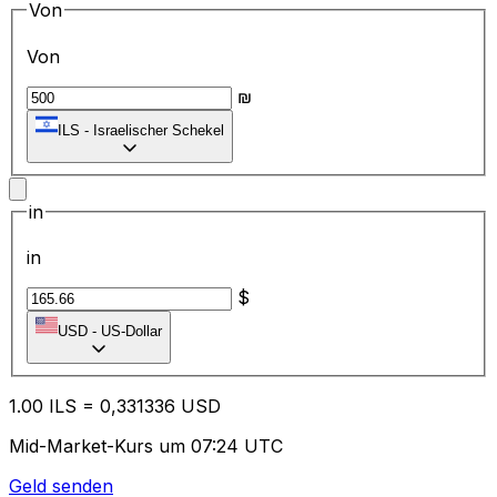
Von
Von
₪
ILS
-
Israelischer Schekel
in
in
$
USD
-
US-Dollar
1.00
ILS
=
0,
331336
USD
Mid-Market-Kurs um 07:24 UTC
Geld senden