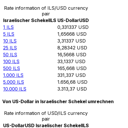
Rate information of ILS/USD currency
pair
Israelischer Schekel
ILS
US-Dollar
USD
1
ILS
0,331337
USD
5
ILS
1,65668
USD
10
ILS
3,31337
USD
25
ILS
8,28342
USD
50
ILS
16,5668
USD
100
ILS
33,1337
USD
500
ILS
165,668
USD
1.000
ILS
331,337
USD
5.000
ILS
1.656,68
USD
10.000
ILS
3.313,37
USD
Von US-Dollar in Israelischer Schekel umrechnen
Rate information of USD/ILS currency
pair
US-Dollar
USD
Israelischer Schekel
ILS