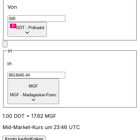
Von
DOT
-
Polkadot
in
in
MGF
MGF
-
Madagaskar-Franc
1.00
DOT
=
17.62
MGF
Mid-Market-Kurs um 23:46 UTC
Krypto kaufenKraken