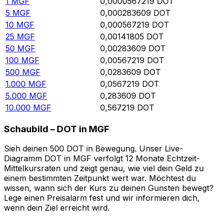
1
MGF
0,0000567219
DOT
5
MGF
0,000283609
DOT
10
MGF
0,000567219
DOT
25
MGF
0,00141805
DOT
50
MGF
0,00283609
DOT
100
MGF
0,00567219
DOT
500
MGF
0,0283609
DOT
1.000
MGF
0,0567219
DOT
5.000
MGF
0,283609
DOT
10.000
MGF
0,567219
DOT
Schaubild – DOT in MGF
Sieh deinen 500 DOT in Bewegung. Unser Live-
Diagramm DOT in MGF verfolgt 12 Monate Echtzeit-
Mittelkursraten und zeigt genau, wie viel dein Geld zu
einem bestimmten Zeitpunkt wert war. Möchtest du
wissen, wann sich der Kurs zu deinen Gunsten bewegt?
Lege einen Preisalarm fest und wir informieren dich,
wenn dein Ziel erreicht wird.