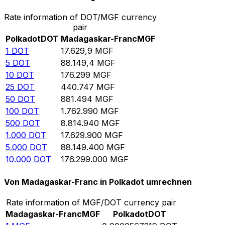
Rate information of DOT/MGF currency
pair
Polkadot
DOT
Madagaskar-Franc
MGF
1
DOT
17.629,9
MGF
5
DOT
88.149,4
MGF
10
DOT
176.299
MGF
25
DOT
440.747
MGF
50
DOT
881.494
MGF
100
DOT
1.762.990
MGF
500
DOT
8.814.940
MGF
1.000
DOT
17.629.900
MGF
5.000
DOT
88.149.400
MGF
10.000
DOT
176.299.000
MGF
Von Madagaskar-Franc in Polkadot umrechnen
Rate information of MGF/DOT currency pair
Madagaskar-Franc
MGF
Polkadot
DOT