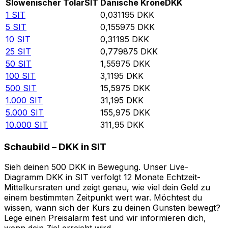
Slowenischer Tolar
SIT
Dänische Krone
DKK
1
SIT
0,031195
DKK
5
SIT
0,155975
DKK
10
SIT
0,31195
DKK
25
SIT
0,779875
DKK
50
SIT
1,55975
DKK
100
SIT
3,1195
DKK
500
SIT
15,5975
DKK
1.000
SIT
31,195
DKK
5.000
SIT
155,975
DKK
10.000
SIT
311,95
DKK
Schaubild – DKK in SIT
Sieh deinen 500 DKK in Bewegung. Unser Live-
Diagramm DKK in SIT verfolgt 12 Monate Echtzeit-
Mittelkursraten und zeigt genau, wie viel dein Geld zu
einem bestimmten Zeitpunkt wert war. Möchtest du
wissen, wann sich der Kurs zu deinen Gunsten bewegt?
Lege einen Preisalarm fest und wir informieren dich,