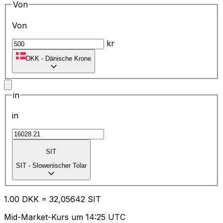
Von
Von
kr
DKK
-
Dänische Krone
in
in
SIT
SIT
-
Slowenischer Tolar
1.00
DKK
=
32
,05642
SIT
Mid-Market-Kurs um 14:25 UTC