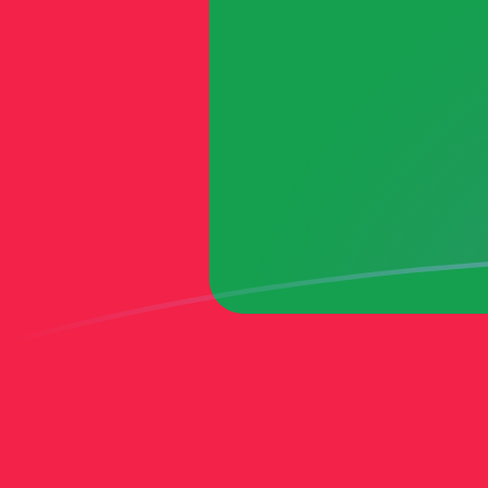
CHF zu MVR heutige Wechselkurse
Von Schweizer Franken in Malediven-Rufiyaa umrechn
Rate information of CHF/MVR currency pair
Schweizer Franken
CHF
Malediven-Rufiyaa
MVR
1
CHF
19,1222
MVR
5
CHF
95,6108
MVR
10
CHF
191,222
MVR
25
CHF
478,054
MVR
50
CHF
956,108
MVR
100
CHF
1.912,22
MVR
500
CHF
9.561,08
MVR
1.000
CHF
19.122,2
MVR
5.000
CHF
95.610,8
MVR
10.000
CHF
191.222
MVR
Von Malediven-Rufiyaa in Schweizer Franken umrechn