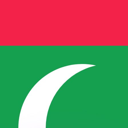
Wir schlagen Konkurrenzkurse.
ies dient nur zu Informationszwecken. Diesen Kurs erhalt
annst?