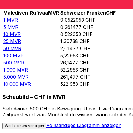
Rate information of MVR/CHF currency pair
Malediven-Rufiyaa
MVR
Schweizer Franken
CHF
1
MVR
0,0522953
CHF
5
MVR
0,261477
CHF
10
MVR
0,522953
CHF
25
MVR
1,30738
CHF
50
MVR
2,61477
CHF
100
MVR
5,22953
CHF
500
MVR
26,1477
CHF
1.000
MVR
52,2953
CHF
5.000
MVR
261,477
CHF
10.000
MVR
522,953
CHF
Schaubild – CHF in MVR
Sieh deinen 500 CHF in Bewegung. Unser Live-Diagramm C
Zeitpunkt wert war. Möchtest du wissen, wann sich der Ku
Vollständiges Diagramm anzeigen
Wechselkurs verfolgen