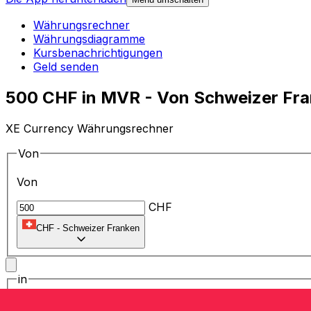
Währungsrechner
Währungsdiagramme
Kursbenachrichtigungen
Geld senden
500 CHF in MVR - Von Schweizer Fra
XE Currency Währungsrechner
Von
Von
CHF
CHF
-
Schweizer Franken
in
in