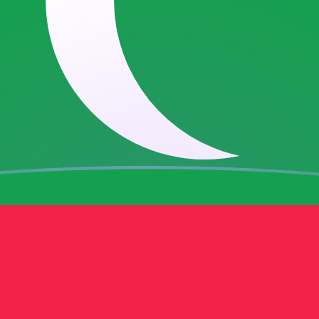
en
en