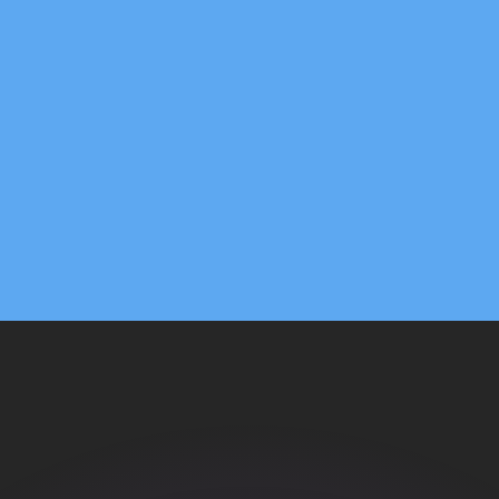
Wir schlagen Konkurrenzkurse.
ies dient nur zu Informationszwecken. Diesen Kurs erhalt
annst?