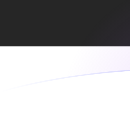
AFN zu EEK heutige Wechselkurse
Von Afghani in Estnische Krone umrechnen
Rate information of AFN/EEK
currency pair
Afghani
AFN
Estnische Krone
EEK
1
AFN
0,20656
EEK
5
AFN
1,0328
EEK
10
AFN
2,0656
EEK
25
AFN
5,16399
EEK
50
AFN
10,328
EEK
100
AFN
20,656
EEK
500
AFN
103,28
EEK
1.000
AFN
206,56
EEK
5.000
AFN
1.032,8
EEK
10.000
AFN
2.065,6
EEK
Von Estnische Krone in Afghani umrechnen