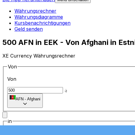
Währungsrechner
Währungsdiagramme
Kursbenachrichtigungen
Geld senden
500 AFN in EEK - Von Afghani in Es
XE Currency Währungsrechner
Von
Von
؋
AFN
-
Afghani
in
in