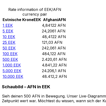
Rate information of EEK/AFN
currency pair
Estnische Krone
EEK
Afghani
AFN
1
EEK
4,84122
AFN
5
EEK
24,2061
AFN
10
EEK
48,4122
AFN
25
EEK
121,03
AFN
50
EEK
242,061
AFN
100
EEK
484,122
AFN
500
EEK
2.420,61
AFN
1.000
EEK
4.841,22
AFN
5.000
EEK
24.206,1
AFN
10.000
EEK
48.412,2
AFN
Schaubild – AFN in EEK
Sieh deinen 500 AFN in Bewegung. Unser Live-Diagramm AF
Zeitpunkt wert war. Möchtest du wissen, wann sich der Ku