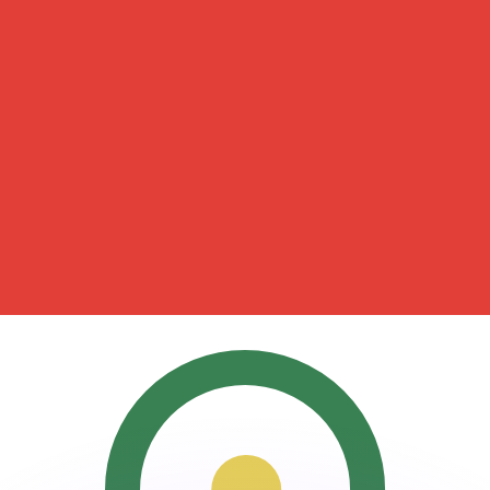
Wir schlagen Konkurrenzkurse.
ies dient nur zu Informationszwecken. Diesen Kurs erhalt
annst?