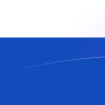
AED zu PYG heutige Wechselkurse
Von VAE-Dirham in Paraguayischer Guaraní umrechne
Rate information of AED/PYG currency pair
VAE-Dirham
AED
Paraguayischer Guaraní
PYG
1
AED
1.618,71
PYG
5
AED
8.093,56
PYG
10
AED
16.187,1
PYG
25
AED
40.467,8
PYG
50
AED
80.935,6
PYG
100
AED
161.871
PYG
500
AED
809.356
PYG
1.000
AED
1.618.710
PYG
5.000
AED
8.093.560
PYG
10.000
AED
16.187.100
PYG
Von Paraguayischer Guaraní in VAE-Dirham umrechne