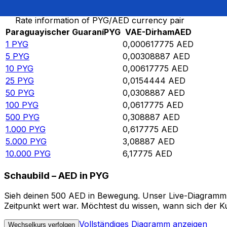
Rate information of PYG/AED currency pair
Paraguayischer Guaraní
PYG
VAE-Dirham
AED
1
PYG
0,000617775
AED
5
PYG
0,00308887
AED
10
PYG
0,00617775
AED
25
PYG
0,0154444
AED
50
PYG
0,0308887
AED
100
PYG
0,0617775
AED
500
PYG
0,308887
AED
1.000
PYG
0,617775
AED
5.000
PYG
3,08887
AED
10.000
PYG
6,17775
AED
Schaubild – AED in PYG
Sieh deinen 500 AED in Bewegung. Unser Live-Diagramm AE
Zeitpunkt wert war. Möchtest du wissen, wann sich der Ku
Vollständiges Diagramm anzeigen
Wechselkurs verfolgen