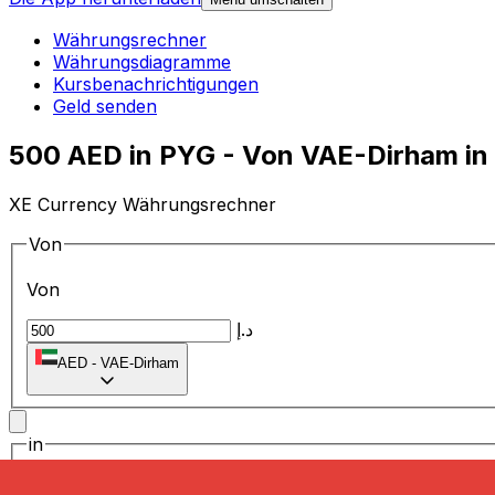
Währungsrechner
Währungsdiagramme
Kursbenachrichtigungen
Geld senden
500 AED in PYG - Von VAE-Dirham in
XE Currency Währungsrechner
Von
Von
د.إ
AED
-
VAE-Dirham
in
in