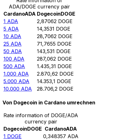
Rate information of
ADA/DOGE currency pair
Cardano
ADA
Dogecoin
DOGE
1
ADA
2,87062
DOGE
5
ADA
14,3531
DOGE
10
ADA
28,7062
DOGE
25
ADA
71,7655
DOGE
50
ADA
143,531
DOGE
100
ADA
287,062
DOGE
500
ADA
1.435,31
DOGE
1.000
ADA
2.870,62
DOGE
5.000
ADA
14.353,1
DOGE
10.000
ADA
28.706,2
DOGE
Von Dogecoin in Cardano umrechnen
Rate information of DOGE/ADA
currency pair
Dogecoin
DOGE
Cardano
ADA
1
DOGE
0,348357
ADA