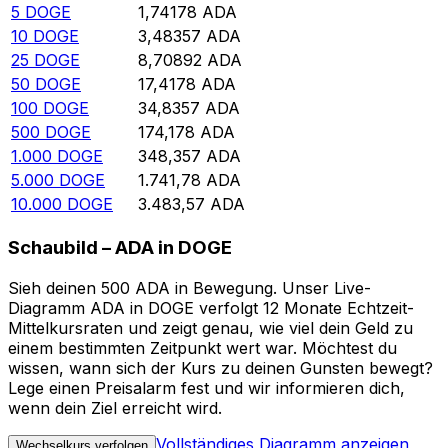
5
DOGE
1,74178
ADA
10
DOGE
3,48357
ADA
25
DOGE
8,70892
ADA
50
DOGE
17,4178
ADA
100
DOGE
34,8357
ADA
500
DOGE
174,178
ADA
1.000
DOGE
348,357
ADA
5.000
DOGE
1.741,78
ADA
10.000
DOGE
3.483,57
ADA
Schaubild – ADA in DOGE
Sieh deinen 500 ADA in Bewegung. Unser Live-
Diagramm ADA in DOGE verfolgt 12 Monate Echtzeit-
Mittelkursraten und zeigt genau, wie viel dein Geld zu
einem bestimmten Zeitpunkt wert war. Möchtest du
wissen, wann sich der Kurs zu deinen Gunsten bewegt?
Lege einen Preisalarm fest und wir informieren dich,
wenn dein Ziel erreicht wird.
Vollständiges Diagramm anzeigen
Wechselkurs verfolgen