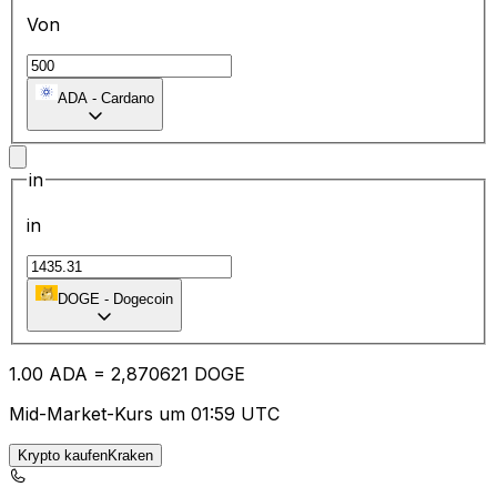
Von
ADA
-
Cardano
in
in
DOGE
-
Dogecoin
1.00
ADA
=
2,
870621
DOGE
Mid-Market-Kurs um 01:59 UTC
Krypto kaufenKraken