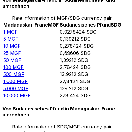
Von Madagaskar-Franc in Sudanesisches Pfund
umrechnen
Rate information of MGF/SDG currency pair
Madagaskar-Franc
MGF
Sudanesisches Pfund
SDG
1
MGF
0,0278424
SDG
5
MGF
0,139212
SDG
10
MGF
0,278424
SDG
25
MGF
0,69606
SDG
50
MGF
1,39212
SDG
100
MGF
2,78424
SDG
500
MGF
13,9212
SDG
1.000
MGF
27,8424
SDG
5.000
MGF
139,212
SDG
10.000
MGF
278,424
SDG
Von Sudanesisches Pfund in Madagaskar-Franc
umrechnen
Rate information of SDG/MGF currency pair