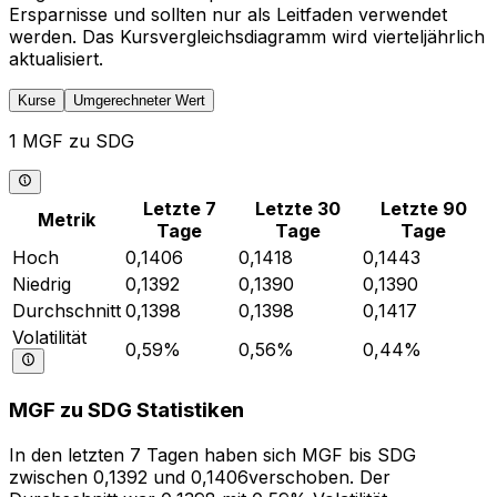
Ersparnisse und sollten nur als Leitfaden verwendet
werden. Das Kursvergleichsdiagramm wird vierteljährlich
aktualisiert.
Kurse
Umgerechneter Wert
1 MGF zu SDG
Letzte 7
Letzte 30
Letzte 90
Metrik
Tage
Tage
Tage
Hoch
0,1406
0,1418
0,1443
Niedrig
0,1392
0,1390
0,1390
Durchschnitt
0,1398
0,1398
0,1417
Volatilität
0,59%
0,56%
0,44%
MGF zu SDG Statistiken
In den letzten 7 Tagen haben sich MGF bis SDG
zwischen 0,1392 und 0,1406verschoben. Der