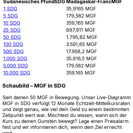
Sudanesisches Pfund
SDG
Madagaskar-Franc
MGF
1
SDG
35,9165
MGF
5
SDG
179,582
MGF
10
SDG
359,165
MGF
25
SDG
897,911
MGF
50
SDG
1.795,82
MGF
100
SDG
3.591,65
MGF
500
SDG
17.958,2
MGF
1.000
SDG
35.916,5
MGF
5.000
SDG
179.582
MGF
10.000
SDG
359.165
MGF
Schaubild – MGF in SDG
Sieh deinen 50 MGF in Bewegung. Unser Live-Diagramm
MGF in SDG verfolgt 12 Monate Echtzeit-Mittelkursraten
und zeigt genau, wie viel dein Geld zu einem bestimmten
Zeitpunkt wert war. Möchtest du wissen, wann sich der
Kurs zu deinen Gunsten bewegt? Lege einen Preisalarm
fest und wir informieren dich, wenn dein Ziel erreicht