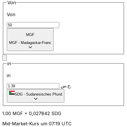
Von
Von
MGF
MGF
-
Madagaskar-Franc
in
in
ج.س.
SDG
-
Sudanesisches Pfund
1.00
MGF
=
0,
027842
SDG
Mid-Market-Kurs um 07:19 UTC