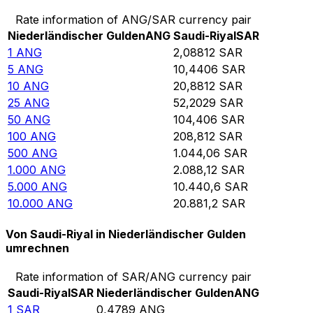
Rate information of ANG/SAR currency pair
Niederländischer Gulden
ANG
Saudi-Riyal
SAR
1
ANG
2,08812
SAR
5
ANG
10,4406
SAR
10
ANG
20,8812
SAR
25
ANG
52,2029
SAR
50
ANG
104,406
SAR
100
ANG
208,812
SAR
500
ANG
1.044,06
SAR
1.000
ANG
2.088,12
SAR
5.000
ANG
10.440,6
SAR
10.000
ANG
20.881,2
SAR
Von Saudi-Riyal in Niederländischer Gulden
umrechnen
Rate information of SAR/ANG currency pair
Saudi-Riyal
SAR
Niederländischer Gulden
ANG
1
SAR
0,4789
ANG