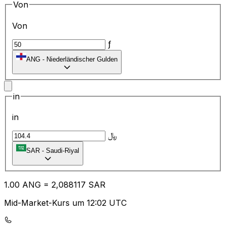
Von
Von
ƒ
ANG
-
Niederländischer Gulden
in
in
﷼
SAR
-
Saudi-Riyal
1.00
ANG
=
2,
088117
SAR
Mid-Market-Kurs um 12:02 UTC