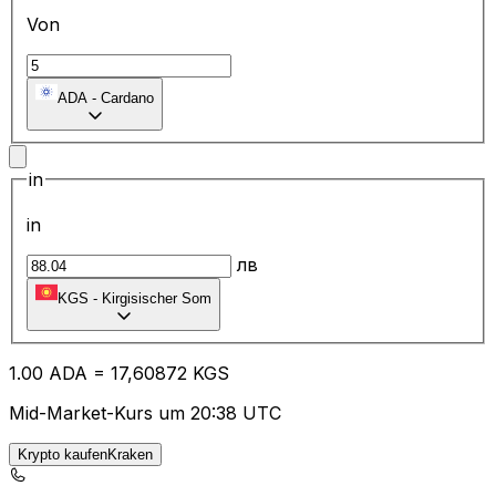
Von
ADA
-
Cardano
in
in
лв
KGS
-
Kirgisischer Som
1.00
ADA
=
17
,60872
KGS
Mid-Market-Kurs um 20:38 UTC
Krypto kaufenKraken