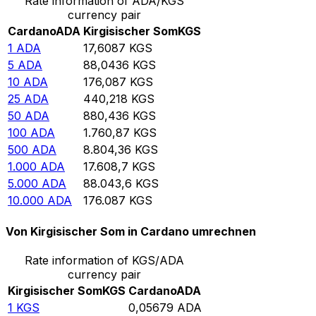
Rate information of ADA/KGS
currency pair
Cardano
ADA
Kirgisischer Som
KGS
1
ADA
17,6087
KGS
5
ADA
88,0436
KGS
10
ADA
176,087
KGS
25
ADA
440,218
KGS
50
ADA
880,436
KGS
100
ADA
1.760,87
KGS
500
ADA
8.804,36
KGS
1.000
ADA
17.608,7
KGS
5.000
ADA
88.043,6
KGS
10.000
ADA
176.087
KGS
Von Kirgisischer Som in Cardano umrechnen
Rate information of KGS/ADA
currency pair
Kirgisischer Som
KGS
Cardano
ADA
1
KGS
0,05679
ADA