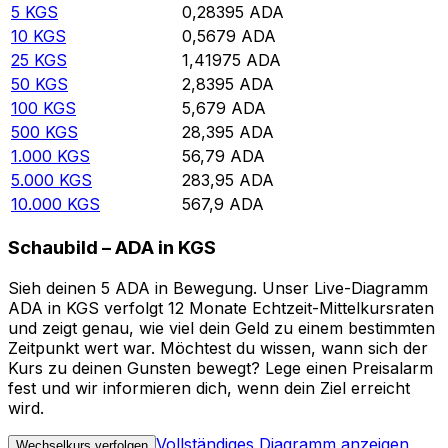
5
KGS
0,28395
ADA
10
KGS
0,5679
ADA
25
KGS
1,41975
ADA
50
KGS
2,8395
ADA
100
KGS
5,679
ADA
500
KGS
28,395
ADA
1.000
KGS
56,79
ADA
5.000
KGS
283,95
ADA
10.000
KGS
567,9
ADA
Schaubild – ADA in KGS
Sieh deinen 5 ADA in Bewegung. Unser Live-Diagramm
ADA in KGS verfolgt 12 Monate Echtzeit-Mittelkursraten
und zeigt genau, wie viel dein Geld zu einem bestimmten
Zeitpunkt wert war. Möchtest du wissen, wann sich der
Kurs zu deinen Gunsten bewegt? Lege einen Preisalarm
fest und wir informieren dich, wenn dein Ziel erreicht
wird.
Vollständiges Diagramm anzeigen
Wechselkurs verfolgen