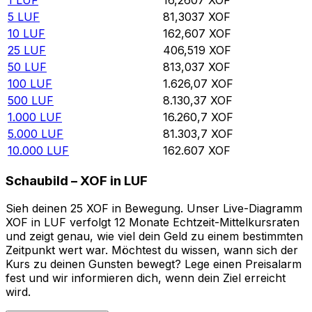
5
LUF
81,3037
XOF
10
LUF
162,607
XOF
25
LUF
406,519
XOF
50
LUF
813,037
XOF
100
LUF
1.626,07
XOF
500
LUF
8.130,37
XOF
1.000
LUF
16.260,7
XOF
5.000
LUF
81.303,7
XOF
10.000
LUF
162.607
XOF
Schaubild – XOF in LUF
Sieh deinen 25 XOF in Bewegung. Unser Live-Diagramm
XOF in LUF verfolgt 12 Monate Echtzeit-Mittelkursraten
und zeigt genau, wie viel dein Geld zu einem bestimmten
Zeitpunkt wert war. Möchtest du wissen, wann sich der
Kurs zu deinen Gunsten bewegt? Lege einen Preisalarm
fest und wir informieren dich, wenn dein Ziel erreicht
wird.