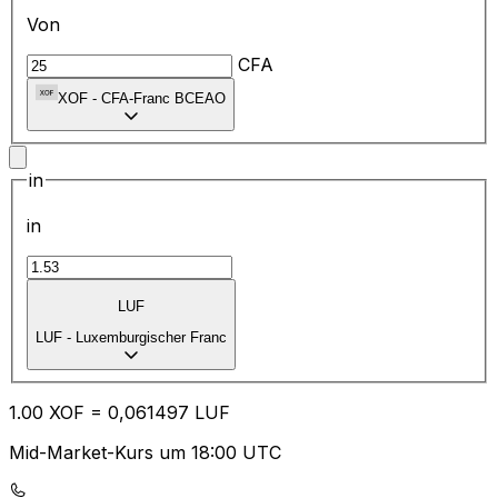
Von
CFA
XOF
-
CFA-Franc BCEAO
in
in
LUF
LUF
-
Luxemburgischer Franc
1.00
XOF
=
0,
061497
LUF
Mid-Market-Kurs um 18:00 UTC