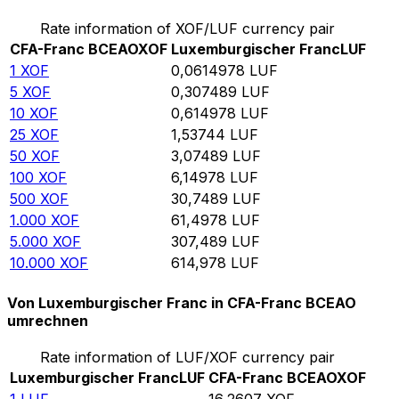
Rate information of XOF/LUF currency pair
CFA-Franc BCEAO
XOF
Luxemburgischer Franc
LUF
1
XOF
0,0614978
LUF
5
XOF
0,307489
LUF
10
XOF
0,614978
LUF
25
XOF
1,53744
LUF
50
XOF
3,07489
LUF
100
XOF
6,14978
LUF
500
XOF
30,7489
LUF
1.000
XOF
61,4978
LUF
5.000
XOF
307,489
LUF
10.000
XOF
614,978
LUF
Von Luxemburgischer Franc in CFA-Franc BCEAO
umrechnen
Rate information of LUF/XOF currency pair
Luxemburgischer Franc
LUF
CFA-Franc BCEAO
XOF
1
LUF
16,2607
XOF