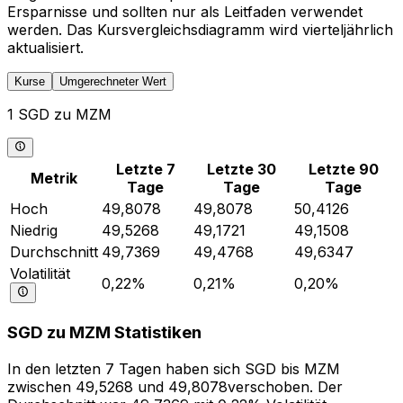
Ersparnisse und sollten nur als Leitfaden verwendet
werden. Das Kursvergleichsdiagramm wird vierteljährlich
aktualisiert.
Kurse
Umgerechneter Wert
1 SGD zu MZM
Letzte 7
Letzte 30
Letzte 90
Metrik
Tage
Tage
Tage
Hoch
49,8078
49,8078
50,4126
Niedrig
49,5268
49,1721
49,1508
Durchschnitt
49,7369
49,4768
49,6347
Volatilität
0,22%
0,21%
0,20%
SGD zu MZM Statistiken
In den letzten 7 Tagen haben sich SGD bis MZM
zwischen 49,5268 und 49,8078verschoben. Der