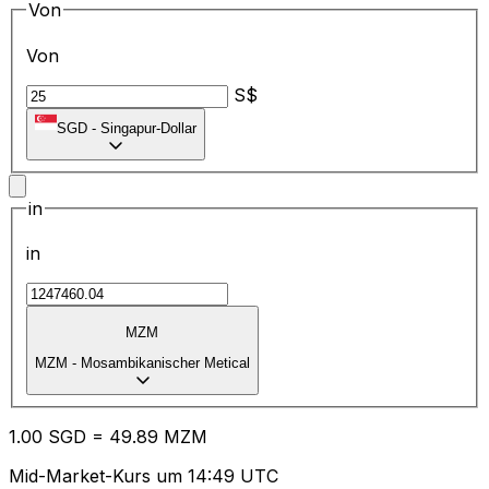
Von
Von
S$
SGD
-
Singapur-Dollar
in
in
MZM
MZM
-
Mosambikanischer Metical
1.00
SGD
=
49.89
MZM
Mid-Market-Kurs um 14:49 UTC