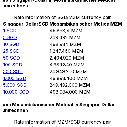
Von Singapur-Dollar in Mosambikanischer Metical
umrechnen
Rate information of SGD/MZM currency pair
Singapur-Dollar
SGD
Mosambikanischer Metical
MZM
1
SGD
49.898,4
MZM
5
SGD
249.492
MZM
10
SGD
498.984
MZM
25
SGD
1.247.460
MZM
50
SGD
2.494.920
MZM
100
SGD
4.989.840
MZM
500
SGD
24.949.200
MZM
1.000
SGD
49.898.400
MZM
5.000
SGD
249.492.000
MZM
10.000
SGD
498.984.000
MZM
Von Mosambikanischer Metical in Singapur-Dollar
umrechnen
Rate information of MZM/SGD currency pair