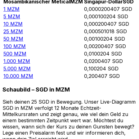
Mosambikanischer Metical
MZM
Singapur-Dollar
SGD
1
MZM
0,0000200407
SGD
5
MZM
0,000100204
SGD
10
MZM
0,000200407
SGD
25
MZM
0,000501018
SGD
50
MZM
0,00100204
SGD
100
MZM
0,00200407
SGD
500
MZM
0,0100204
SGD
1.000
MZM
0,0200407
SGD
5.000
MZM
0,100204
SGD
10.000
MZM
0,200407
SGD
Schaubild – SGD in MZM
Sieh deinen 25 SGD in Bewegung. Unser Live-Diagramm
SGD in MZM verfolgt 12 Monate Echtzeit-
Mittelkursraten und zeigt genau, wie viel dein Geld zu
einem bestimmten Zeitpunkt wert war. Möchtest du
wissen, wann sich der Kurs zu deinen Gunsten bewegt?
Lege einen Preisalarm fest und wir informieren dich,