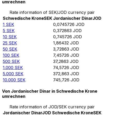
umrechnen
Rate information of SEK/JOD currency pair
Schwedische Krone
SEK
Jordanischer Dinar
JOD
1
SEK
0,0745726
JOD
5
SEK
0,372863
JOD
10
SEK
0,745726
JOD
25
SEK
1,86432
JOD
50
SEK
3,72863
JOD
100
SEK
7,45726
JOD
500
SEK
37,2863
JOD
1.000
SEK
74,5726
JOD
5.000
SEK
372,863
JOD
10.000
SEK
745,726
JOD
Von Jordanischer Dinar in Schwedische Krone
umrechnen
Rate information of JOD/SEK currency pair
Jordanischer Dinar
JOD
Schwedische Krone
SEK