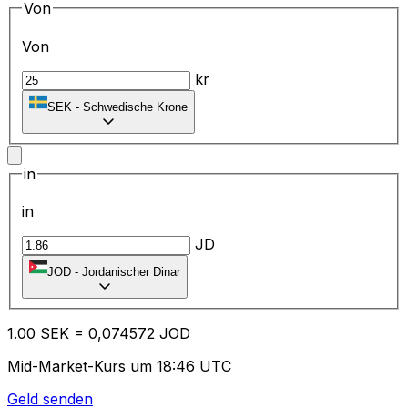
Von
Von
kr
SEK
-
Schwedische Krone
in
in
JD
JOD
-
Jordanischer Dinar
1.00
SEK
=
0,
074572
JOD
Mid-Market-Kurs um 18:46 UTC
Geld senden