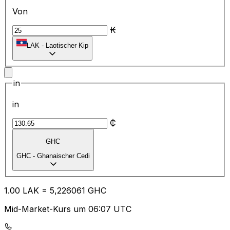
Von
₭
LAK
-
Laotischer Kip
in
in
₵
GHC
GHC
-
Ghanaischer Cedi
1.00
LAK
=
5,
226061
GHC
Mid-Market-Kurs um 06:07 UTC