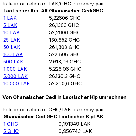
Rate information of LAK/GHC currency pair
Laotischer Kip
LAK
Ghanaischer Cedi
GHC
1
LAK
5,22606
GHC
5
LAK
26,1303
GHC
10
LAK
52,2606
GHC
25
LAK
130,652
GHC
50
LAK
261,303
GHC
100
LAK
522,606
GHC
500
LAK
2.613,03
GHC
1.000
LAK
5.226,06
GHC
5.000
LAK
26.130,3
GHC
10.000
LAK
52.260,6
GHC
Von Ghanaischer Cedi in Laotischer Kip umrechnen
Rate information of GHC/LAK currency pair
Ghanaischer Cedi
GHC
Laotischer Kip
LAK
1
GHC
0,191349
LAK
5
GHC
0,956743
LAK