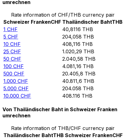
umrechnen
Rate information of CHF/THB currency pair
Schweizer Franken
CHF
Thailändischer Baht
THB
1
CHF
40,8116
THB
5
CHF
204,058
THB
10
CHF
408,116
THB
25
CHF
1.020,29
THB
50
CHF
2.040,58
THB
100
CHF
4.081,16
THB
500
CHF
20.405,8
THB
1.000
CHF
40.811,6
THB
5.000
CHF
204.058
THB
10.000
CHF
408.116
THB
Von Thailändischer Baht in Schweizer Franken
umrechnen
Rate information of THB/CHF currency pair
Thailändischer Baht
THB
Schweizer Franken
CHF