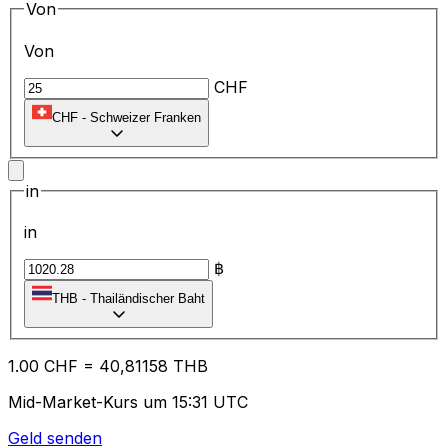
Von
Von
CHF
CHF
-
Schweizer Franken
in
in
฿
THB
-
Thailändischer Baht
1.00
CHF
=
40
,81158
THB
Mid-Market-Kurs um 15:31 UTC
Geld senden