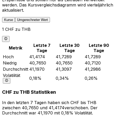
werden. Das Kursvergleichsdiagramm wird vierteljährlich
aktualisiert.
Kurse
Umgerechneter Wert
1 CHF zu THB
Letzte 7
Letzte 30
Letzte 90
Metrik
Tage
Tage
Tage
Hoch
41,4174
41,7289
41,7289
Niedrig
40,7650
40,7650
40,7120
Durchschnitt
41,1970
41,3097
41,2986
Volatilität
0,18%
0,34%
0,26%
CHF zu THB Statistiken
In den letzten 7 Tagen haben sich CHF bis THB
zwischen 40,7650 und 41,4174verschoben. Der
Durchschnitt war 41,1970 mit 0,18% Volatilität.