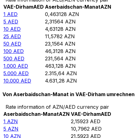
VAE-Dirham
AED
Aserbaidschan-Manat
AZN
1
AED
0,463128
AZN
5
AED
2,31564
AZN
10
AED
4,63128
AZN
25
AED
11,5782
AZN
50
AED
23,1564
AZN
100
AED
46,3128
AZN
500
AED
231,564
AZN
1.000
AED
463,128
AZN
5.000
AED
2.315,64
AZN
10.000
AED
4.631,28
AZN
Von Aserbaidschan-Manat in VAE-Dirham umrechnen
Rate information of AZN/AED currency pair
Aserbaidschan-Manat
AZN
VAE-Dirham
AED
1
AZN
2,15923
AED
5
AZN
10,7962
AED
10
AZN
21,5923
AED