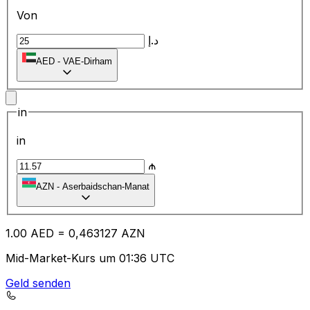
Von
د.إ
AED
-
VAE-Dirham
in
in
₼
AZN
-
Aserbaidschan-Manat
1.00
AED
=
0,
463127
AZN
Mid-Market-Kurs um 01:36 UTC
Geld senden